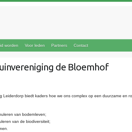
id worden
Voor leden
Partners
Contact
tuinvereniging de Bloemhof
ging Leiderdorp biedt kaders hoe we ons complex op een duurzame en 
uleren van bodemleven;
ren van de biodiversiteit;
men.