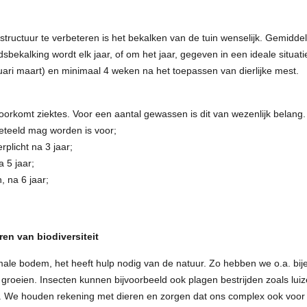
ructuur te verbeteren is het bekalken van de tuin wenselijk. Gemiddel
bekalking wordt elk jaar, of om het jaar, gegeven in een ideale situati
ruari maart) en minimaal 4 weken na het toepassen van dierlijke mest.
voorkomt ziektes. Voor een aantal gewassen is dit van wezenlijk belang
eteeld mag worden is voor;
rplicht na 3 jaar;
 5 jaar;
 na 6 jaar;
en van biodiversiteit
male bodem, het heeft hulp nodig van de natuur. Zo hebben we o.a. bi
roeien. Insecten kunnen bijvoorbeeld ook plagen bestrijden zoals luiz
 We houden rekening met dieren en zorgen dat ons complex ook voor hen