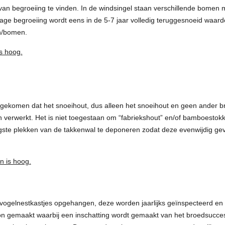
an begroeiing te vinden. In de windsingel staan verschillende bomen me
lage begroeiing wordt eens in de 5-7 jaar volledig teruggesnoeid waard
en/bomen.
s hoog.
ekomen dat het snoeihout, dus alleen het snoeihout en geen ander br
verwerkt. Het is niet toegestaan om “fabriekshout” en/of bamboestokk
gste plekken van de takkenwal te deponeren zodat deze evenwijdig gev
.
n is hoog.
e vogelnestkastjes opgehangen, deze worden jaarlijks geïnspecteerd en
n gemaakt waarbij een inschatting wordt gemaakt van het broedsucces. 