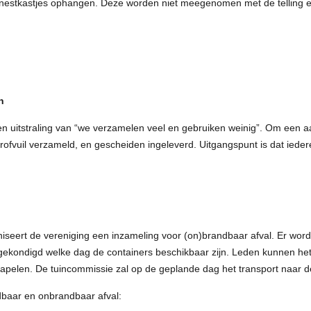
e nestkastjes ophangen. Deze worden niet meegenomen met de telling
n
n uitstraling van “we verzamelen veel en gebruiken weinig”. Om een aa
fvuil verzameld, en gescheiden ingeleverd. Uitgangspunt is dat iedereen 
niseert de vereniging een inzameling voor (on)brandbaar afval. Er word
gekondigd welke dag de containers beschikbaar zijn. Leden kunnen he
tapelen. De tuincommissie zal op de geplande dag het transport naar d
baar en onbrandbaar afval: