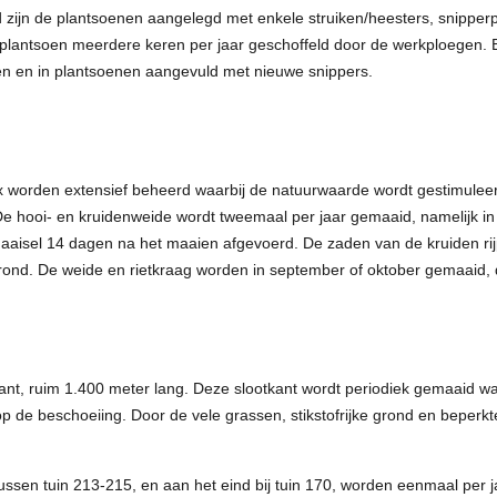
d zijn de plantsoenen aangelegd met enkele struiken/heesters, snippe
plantsoen meerdere keren per jaar geschoffeld door de werkploegen.
n en in plantsoenen aangevuld met nieuwe snippers.
x worden extensief beheerd waarbij de natuurwaarde wordt gestimulee
 De hooi- en kruidenweide wordt tweemaal per jaar gemaaid, namelijk in j
aisel 14 dagen na het maaien afgevoerd. De zaden van de kruiden rijp
ond. De weide en rietkraag worden in september of oktober gemaaid, di
kant, ruim 1.400 meter lang. Deze slootkant wordt periodiek gemaaid waa
p de beschoeiing. Door de vele grassen, stikstofrijke grond en beperkt
ussen tuin 213-215, en aan het eind bij tuin 170, worden eenmaal per 