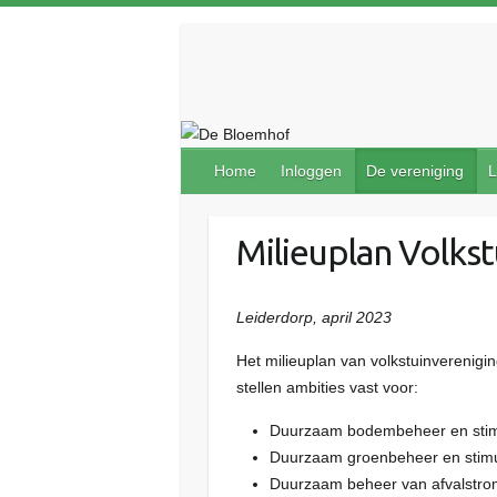
Doorgaan
naar
inhoud
Home
Inloggen
De vereniging
L
Milieuplan Volks
Leiderdorp, april 2023
Het milieuplan van volkstuinvereni
stellen ambities vast voor:
Duurzaam bodembeheer en stim
Duurzaam groenbeheer en stimule
Duurzaam beheer van afvalstro