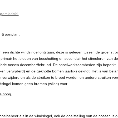
 gemiddeld.
 & aanplant
en een dichte windsingel ontstaan, deze is gelegen tussen de groenstroo
primair het bieden van beschutting en secundair het stimuleren van de 
eriode tussen december/februari. De snoeiwerkzaamheden zijn beperk
en verwijderd) en de geknotte bomen jaarlijks geknot. Het is van bela
verwijderd en als de struiken te breed worden en andere struiken verd
ndsingel komen geen bramen (wilde) voor.
s hoog.
oeibeheer als in de windsingel, ook de doelstelling van de bossen is ge